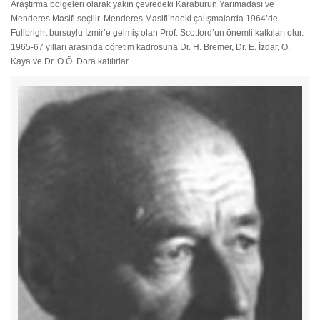
Araştırma bölgeleri olarak yakın çevredeki Karaburun Yarımadası ve
Menderes Masifi seçilir. Menderes Masifi’ndeki çalışmalarda 1964’de
Fullbright bursuylu İzmir’e gelmiş olan Prof. Scotford’un önemli katkıları olur.
1965-67 yılları arasında öğretim kadrosuna Dr. H. Bremer, Dr. E. İzdar, O.
Kaya ve Dr. O.Ö. Dora katılırlar.