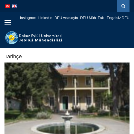
İçeriğe
Navigasyona
atla
atla
Instagram
LinkedIn
DEU Anasayfa
DEU Müh. Fak.
Engelsiz DEU
Menüye
Geç
Tarihçe