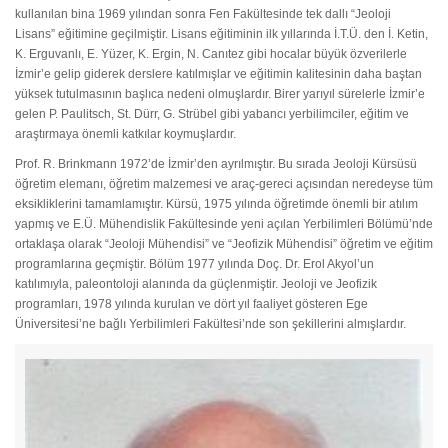
kullanılan bina 1969 yılından sonra Fen Fakültesinde tek dallı “Jeoloji
Lisans” eğitimine geçilmiştir. Lisans eğitiminin ilk yıllarında İ.T.Ü. den İ. Ketin,
K. Erguvanlı, E. Yüzer, K. Ergin, N. Canıtez gibi hocalar büyük özverilerle
İzmir’e gelip giderek derslere katılmışlar ve eğitimin kalitesinin daha baştan
yüksek tutulmasının başlıca nedeni olmuşlardır. Birer yarıyıl sürelerle İzmir’e
gelen P. Paulitsch, St. Dürr, G. Strübel gibi yabancı yerbilimciler, eğitim ve
araştırmaya önemli katkılar koymuşlardır.
Prof. R. Brinkmann 1972’de İzmir’den ayrılmıştır. Bu sırada Jeoloji Kürsüsü
öğretim elemanı, öğretim malzemesi ve araç-gereci açısından neredeyse tüm
eksikliklerini tamamlamıştır. Kürsü, 1975 yılında öğretimde önemli bir atılım
yapmış ve E.Ü. Mühendislik Fakültesinde yeni açılan Yerbilimleri Bölümü’nde
ortaklaşa olarak “Jeoloji Mühendisi” ve “Jeofizik Mühendisi” öğretim ve eğitim
programlarına geçmiştir. Bölüm 1977 yılında Doç. Dr. Erol Akyol’un
katılımıyla, paleontoloji alanında da güçlenmiştir. Jeoloji ve Jeofizik
programları, 1978 yılında kurulan ve dört yıl faaliyet gösteren Ege
Üniversitesi’ne bağlı Yerbilimleri Fakültesi’nde son şekillerini almışlardır.