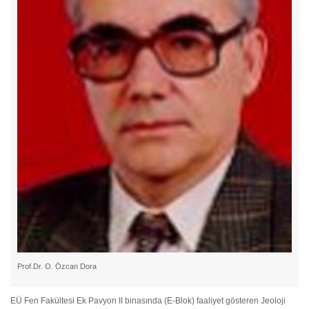
Prof.Dr. O. Özcan Dora
EÜ Fen Fakültesi Ek Pavyon II binasında (E-Blok) faaliyet gösteren Jeoloji