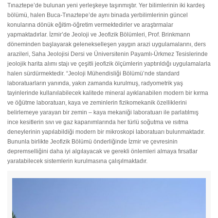
Tınaztepe’de bulunan yeni yerleşkeye taşınmıştır. Yer bilimlerinin iki kardeş
bölümü, halen Buca-Tınaztepe’de aynı binada yerbilimlerinin güncel
konularına dönük eğitim-öğretim vermektedirler ve araştırmalar
yapmaktadırlar. İzmir’de Jeoloji ve Jeofizik Bölümleri, Prof. Brinkmann
döneminden başlayarak gelenekselleşen yaygın arazi uygulamalarını, ders
arazileri, Saha Jeolojisi Dersi ve Üniversitenin Payamlı-Ürkmez Tesislerinde
jeolojik harita alımı stajı ve çeşitli jeofizik ölçümlerin yaptırıldığı uygulamalarla
halen sürdürmektedir. “Jeoloji Mühendisliği Bölümü’nde standard
laboratuarların yanında, yakın zamanda kurulmuş, radyometrik yaş
tayinlerinde kullanılabilecek kalitede mineral ayıklanabilen modern bir kırma
ve öğütme laboratuarı, kaya ve zeminlerin fizikomekanik özelliklerini
belirlemeye yarayan bir zemin – kaya mekaniği laboratuarı ile parlatılmış
ince kesitlerin sıvı ve gaz kapanımlarında her türlü soğutma ve ısıtma
deneylerinin yapılabildiği modern bir mikroskopi laboratuarı bulunmaktadır.
Bununla birlikte Jeofizik Bölümü önderliğinde İzmir ve çevresinin
depremselliğini daha iyi algılayacak ve gerekli önlemleri almaya fırsatlar
yaratabilecek sistemlerin kurulmasına çalışılmaktadır.