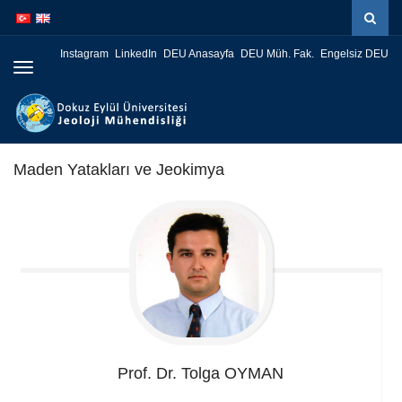
İçeriğe
Navigasyona
atla
atla
Instagram
LinkedIn
DEU Anasayfa
DEU Müh. Fak.
Engelsiz DEU
Menüye
Geç
Maden Yatakları ve Jeokimya
Prof. Dr. Tolga
OYMAN