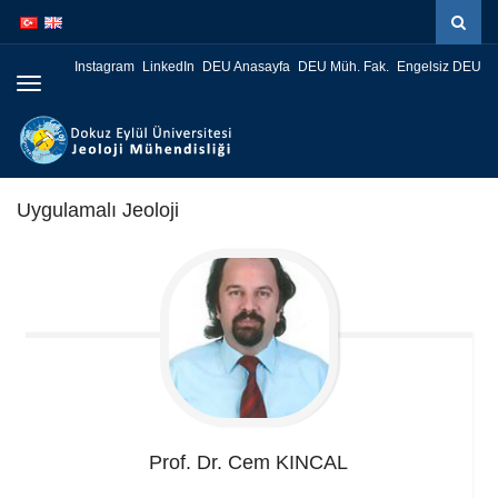
İçeriğe
Navigasyona
atla
atla
Instagram
LinkedIn
DEU Anasayfa
DEU Müh. Fak.
Engelsiz DEU
Menüye
Geç
Uygulamalı Jeoloji
Prof. Dr. Cem
KINCAL