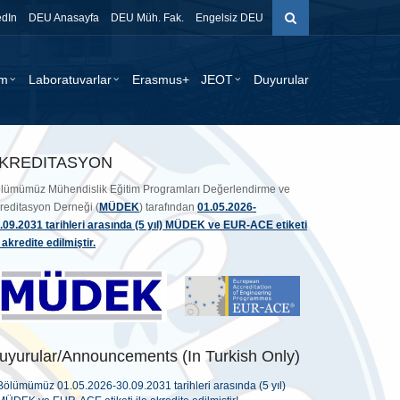
edIn
DEU Anasayfa
DEU Müh. Fak.
Engelsiz DEU
im
Laboratuvarlar
Erasmus+
JEOT
Duyurular
KREDITASYON
lümümüz Mühendislik Eğitim Programları Değerlendirme ve
reditasyon Derneği (
MÜDEK
) tarafından
01.05.2026-
.09.2031 tarihleri arasında (5 yıl) MÜDEK ve EUR-ACE etiketi
e akredite edilmiştir.
uyurular/Announcements (In Turkish Only)
Bölümümüz 01.05.2026-30.09.2031 tarihleri arasında (5 yıl)