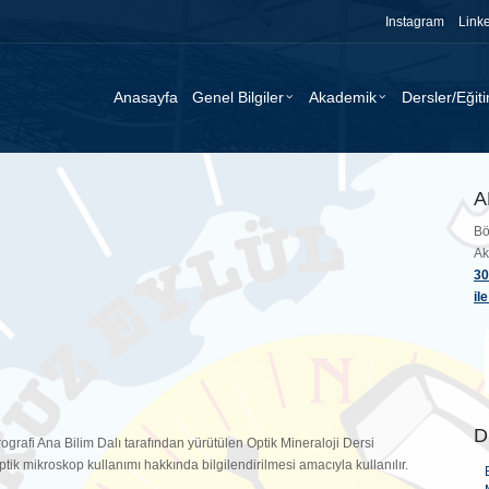
Instagram
Link
Anasayfa
Genel Bilgiler
Akademik
Dersler/Eğit
A
Bö
Ak
30
il
D
trografi Ana Bilim Dalı tarafından yürütülen Optik Mineraloji Dersi
ptik mikroskop kullanımı hakkında bilgilendirilmesi amacıyla kullanılır.