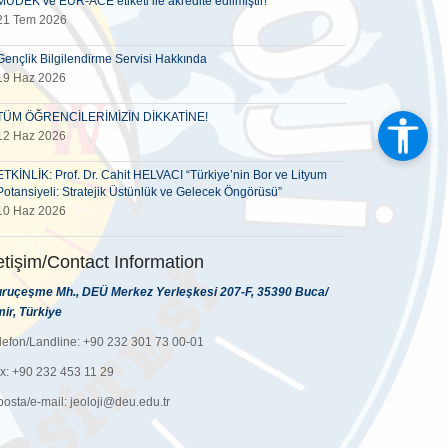
MÜDEK ve EUR-ACE etiketi ile akredite edilmiştir!
21 Tem 2026
Gençlik Bilgilendirme Servisi Hakkında
19 Haz 2026
TÜM ÖĞRENCİLERİMİZİN DİKKATİNE!
12 Haz 2026
ETKİNLİK: Prof. Dr. Cahit HELVACI “Türkiye’nin Bor ve Lityum
Potansiyeli: Stratejik Üstünlük ve Gelecek Öngörüsü”
10 Haz 2026
letişim/Contact Information
ruçeşme Mh., DEÜ Merkez Yerleşkesi 207-F, 35390 Buca/
mir, Türkiye
lefon/Landline: +90 232 301 73 00-01
x: +90 232 453 11 29
posta/e-mail: jeoloji@deu.edu.tr