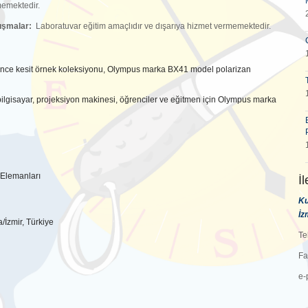
memektedir.
alışmalar:
Laboratuvar eğitim amaçlıdır ve dışarıya hizmet vermemektedir.
ik ince kesit örnek koleksiyonu, Olympus marka BX41 model polarizan
 bilgisayar, projeksiyon makinesi, öğrenciler ve eğitmen için Olympus marka
 Elemanları
İ
Ku
İz
İzmir, Türkiye
Te
Fa
e-