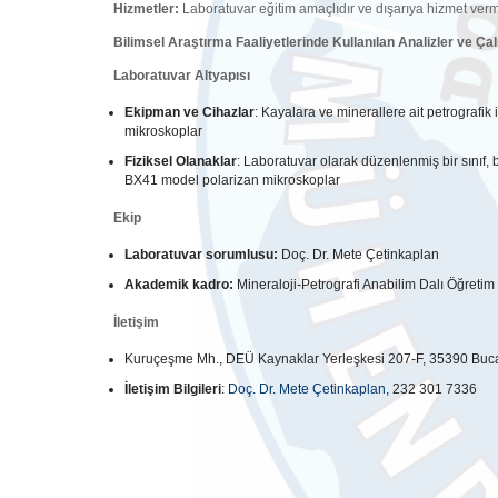
Hizmetler:
Laboratuvar eğitim amaçlıdır ve dışarıya hizmet ver
Bilimsel Araştırma Faaliyetlerinde Kullanılan Analizler ve Ç
Laboratuvar Altyap
ı
s
ı
Ekipman ve Cihazlar
: Kayalara ve minerallere ait petrograf
mikroskoplar
Fiziksel Olanaklar
: Laboratuvar olarak düzenlenmiş bir sınıf,
BX41 model polarizan mikroskoplar
Ekip
Laboratuvar sorumlusu:
Doç. Dr. Mete Çetinkaplan
Akademik kadro:
Mineraloji-Petrografi Anabilim Dalı Öğretim
İ
leti
ş
im
Kuruçeşme Mh., DEÜ Kaynaklar Yerleşkesi 207-F, 35390 Buca/
İ
leti
ş
im Bilgileri
:
Doç. Dr. Mete Çetinkaplan
, 232 301 7336