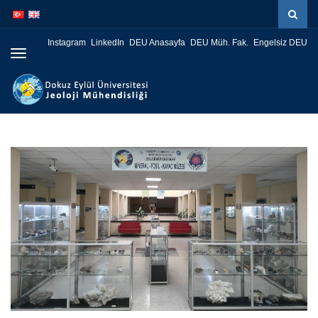
İçeriğe
Navigasyona
atla
atla
Instagram
LinkedIn
DEU Anasayfa
DEU Müh. Fak.
Engelsiz DEU
Menüye
Geç