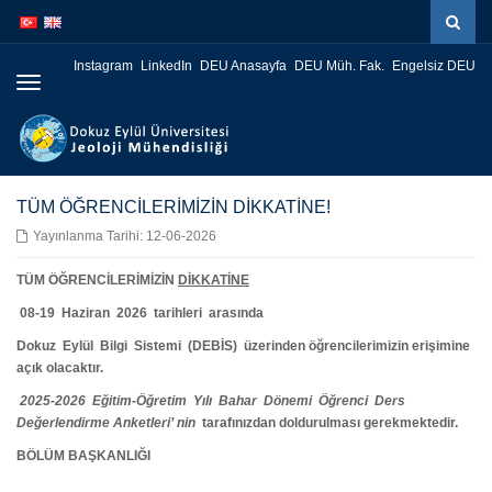
İçeriğe
Navigasyona
atla
atla
Instagram
LinkedIn
DEU Anasayfa
DEU Müh. Fak.
Engelsiz DEU
Menüye
Geç
TÜM ÖĞRENCİLERİMİZİN DİKKATİNE!
Yayınlanma Tarihi: 12-06-2026
TÜM ÖĞRENCİLERİMİZİN
DİKKATİNE
08-19 Haziran 2026 tarihleri arasında
Dokuz Eylül Bilgi Sistemi (DEBİS) üzerinden öğrencilerimizin erişimine
açık olacaktır.
2025-2026 Eğitim-Öğretim Yılı Bahar Dönemi
Öğrenci Ders
Değerlendirme
Anketleri’
nin
tarafınızdan doldurulması gerekmektedir.
BÖLÜM BAŞKANLIĞI