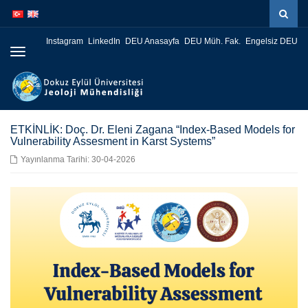
İçeriğe
Navigasyona
atla
atla
Instagram
LinkedIn
DEU Anasayfa
DEU Müh. Fak.
Engelsiz DEU
Menüye
Geç
ETKİNLİK: Doç. Dr. Eleni Zagana “Index-Based Models for
Vulnerability Assesment in Karst Systems”
Yayınlanma Tarihi: 30-04-2026