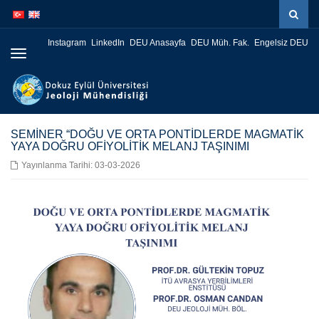
İçeriğe
Navigasyona
atla
atla
Instagram
LinkedIn
DEU Anasayfa
DEU Müh. Fak.
Engelsiz DEU
Menüye
Geç
SEMİNER “DOĞU VE ORTA PONTİDLERDE MAGMATİK
YAYA DOĞRU OFİYOLİTİK MELANJ TAŞINIMI
Yayınlanma Tarihi: 03-03-2026