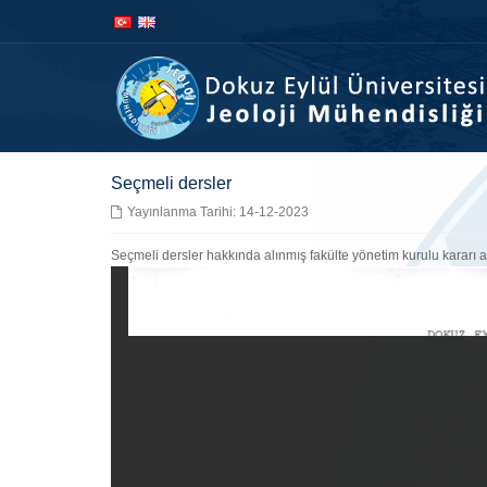
İçeriğe
Navigasyona
atla
atla
Seçmeli dersler
Yayınlanma Tarihi: 14-12-2023
Seçmeli dersler hakkında alınmış fakülte yönetim kurulu kararı a