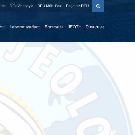
edIn
DEU Anasayfa
DEU Müh. Fak.
Engelsiz DEU
im
Laboratuvarlar
Erasmus+
JEOT
Duyurular