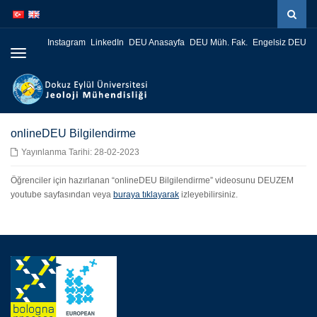
İçeriğe
Navigasyona
atla
atla
Instagram
LinkedIn
DEU Anasayfa
DEU Müh. Fak.
Engelsiz DEU
Menüye
Geç
onlineDEU Bilgilendirme
Yayınlanma Tarihi: 28-02-2023
Öğrenciler için hazırlanan “onlineDEU Bilgilendirme” videosunu DEUZEM
youtube sayfasından veya
buraya tıklayarak
izleyebilirsiniz.