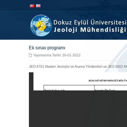
İçeriğe
Navigasyona
atla
atla
Ek sınav programı
Yayınlanma Tarihi: 26-01-2022
JEO 4701 Maden Jeolojisi ve Arama Yöntemleri ve JEO 3602 Meta