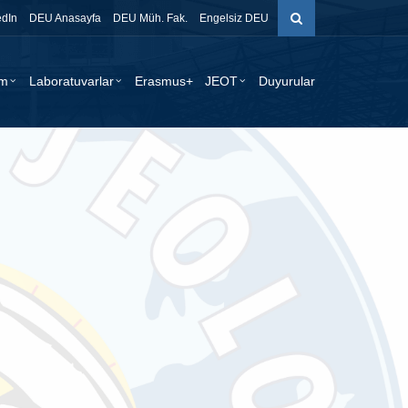
edIn
DEU Anasayfa
DEU Müh. Fak.
Engelsiz DEU
im
Laboratuvarlar
Erasmus+
JEOT
Duyurular