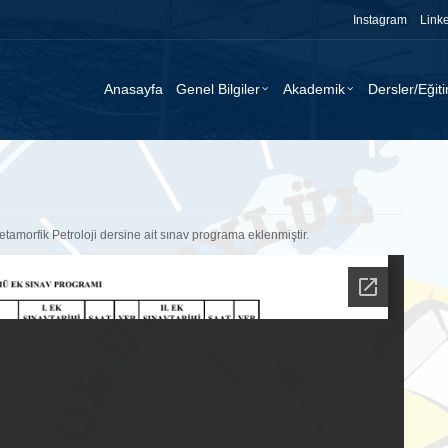
Instagram
Link
Anasayfa
Genel Bilgiler
Akademik
Dersler/Eğit
morfik Petroloji dersine ait sınav programa eklenmiştir.