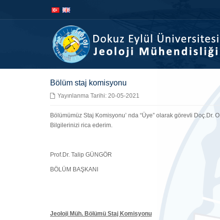
İçeriğe
Navigasyona
atla
atla
Bölüm staj komisyonu
Yayınlanma Tarihi: 20-05-2021
Bölümümüz Staj Komisyonu’ nda “Üye” olarak görevli Doç.Dr. O.
Bilgilerinizi rica ederim.
Prof.Dr. Talip GÜNGÖR
BÖLÜM BAŞKANI
Jeoloji Müh. Bölümü Staj Komisyonu