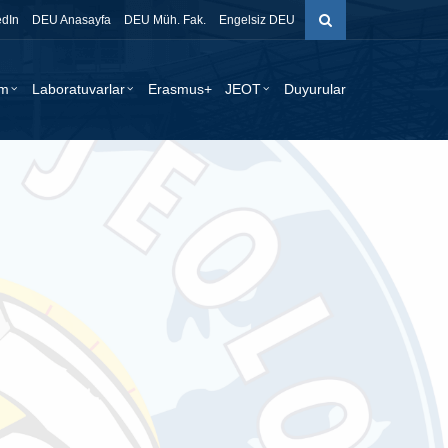
edIn
DEU Anasayfa
DEU Müh. Fak.
Engelsiz DEU
im
Laboratuvarlar
Erasmus+
JEOT
Duyurular