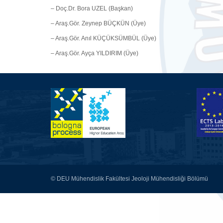
– Doç.Dr. Bora UZEL (Başkan)
– Araş.Gör. Zeynep BÜÇKÜN (Üye)
– Araş.Gör. Anıl KÜÇÜKSÜMBÜL (Üye)
– Araş.Gör. Ayça YILDIRIM (Üye)
© DEU Mühendislik Fakültesi Jeoloji Mühendisliği Bölümü