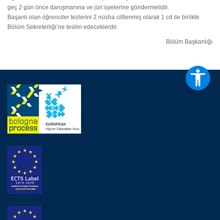
geç 2 gün önce danışmanına ve jüri üyelerine göndermelidir.
Başarılı olan öğrenciler tezlerini 2 nüsha ciltlenmiş olarak 1 cd ile birlikte
Bölüm Sekreterliği’ne teslim edeceklerdir.
Bölüm Başkanlığı