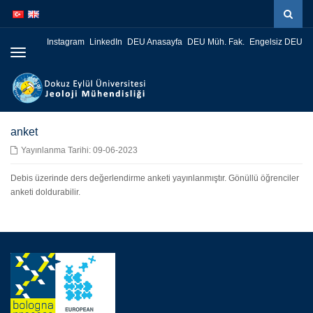
İçeriğe
Navigasyona
atla
atla
Instagram
LinkedIn
DEU Anasayfa
DEU Müh. Fak.
Engelsiz DEU
Menüye
Geç
anket
Yayınlanma Tarihi: 09-06-2023
Debis üzerinde ders değerlendirme anketi yayınlanmıştır. Gönüllü öğrenciler
anketi doldurabilir.