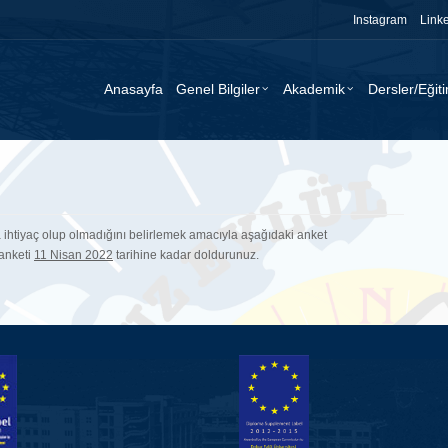
Instagram
Link
Anasayfa
Genel Bilgiler
Akademik
Dersler/Eğit
ihtiyaç olup olmadığını belirlemek amacıyla aşağıdaki anket
 anketi
11 Nisan 2022
tarihine kadar doldurunuz.