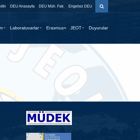
edIn
DEU Anasayfa
DEU Müh. Fak.
Engelsiz DEU
im
Laboratuvarlar
Erasmus+
JEOT
Duyurular