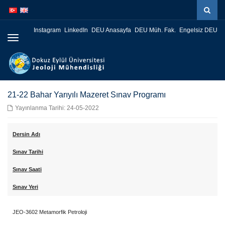
İçeriğe
Navigasyona
atla
atla
Instagram
LinkedIn
DEU Anasayfa
DEU Müh. Fak.
Engelsiz DEU
Menüye
Geç
21-22 Bahar Yarıyılı Mazeret Sınav Programı
Yayınlanma Tarihi: 24-05-2022
Dersin Adı
Sınav Tarihi
Sınav Saati
Sınav Yeri
JEO-3602 Metamorfik Petroloji