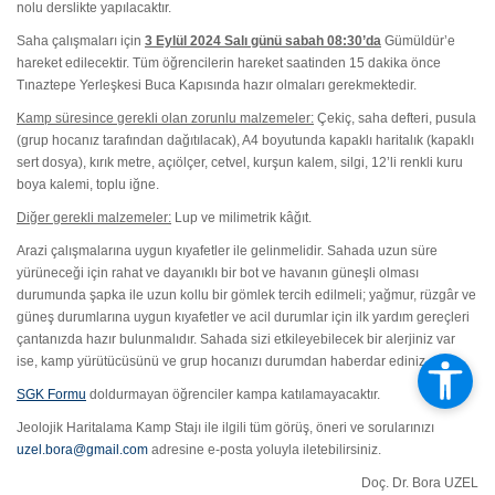
nolu derslikte yapılacaktır.
Saha çalışmaları için
3 Eylül 2024 Salı günü sabah 08:30’da
Gümüldür’e
hareket edilecektir. Tüm öğrencilerin hareket saatinden 15 dakika önce
Tınaztepe Yerleşkesi Buca Kapısında hazır olmaları gerekmektedir.
Kamp süresince gerekli olan zorunlu malzemeler:
Çekiç, saha defteri, pusula
(grup hocanız tarafından dağıtılacak), A4 boyutunda kapaklı haritalık (kapaklı
sert dosya), kırık metre, açıölçer, cetvel, kurşun kalem, silgi, 12’li renkli kuru
boya kalemi, toplu iğne.
Diğer gerekli malzemeler:
Lup ve milimetrik kâğıt.
Arazi çalışmalarına uygun kıyafetler ile gelinmelidir. Sahada uzun süre
yürüneceği için rahat ve dayanıklı bir bot ve havanın güneşli olması
durumunda şapka ile uzun kollu bir gömlek tercih edilmeli; yağmur, rüzgâr ve
güneş durumlarına uygun kıyafetler ve acil durumlar için ilk yardım gereçleri
çantanızda hazır bulunmalıdır. Sahada sizi etkileyebilecek bir alerjiniz var
ise, kamp yürütücüsünü ve grup hocanızı durumdan haberdar ediniz.
SGK Formu
doldurmayan öğrenciler kampa katılamayacaktır.
Jeolojik Haritalama Kamp Stajı ile ilgili tüm görüş, öneri ve sorularınızı
uzel.bora@gmail.com
adresine e-posta yoluyla iletebilirsiniz.
Doç. Dr. Bora UZEL