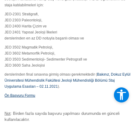
staja katılabilmeleri için:
JEO-2301 Stratigrafi,
JEO 2303 Paleontoloji,
JEO 2400 Harita Çizim ve
JEO 2401 Yapısal Jeoloji İlkeleri
derslerinden en az DD notuyla başarılı olması ve
JEO 3502 Magmatik Petroloji,
JEO 3602 Metamorfik Petroloji,
JEO 3503 Sedimentoloji- Sedimenter Petrografi ve
JEO 3600 Saha Jeolojisi
derslerinden final sınavına girmiş olması gerekmektedir (
Bakınız, Dokuz Eylül
Üniversitesi Mühendislik Fakültesi Jeoloji Mühendisliği Bölümü Staj
Uygulama Esasları – 02.11.2021
).
Ön Başvuru Formu
Not
: Birden fazla sayıda başvuru yapılması durumunda en günceli
kullanılacaktır.