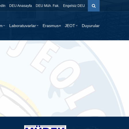
edIn
DEU Anasayfa
DEU Müh. Fak.
Engelsiz DEU
im
Laboratuvarlar
Erasmus+
JEOT
Duyurular