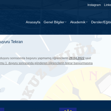
Instagram
Link
Anasayfa
Genel Bilgiler
Akademik
Dersler/Eğit
uyuru Tekrarı
1. duyuru sonrasında başvuru yapmamış öğrencilerin
29.04.2022
saat
rmu 1. duyuru sonrasında gönderen öğrencilerin tekrar başvurmasına
.