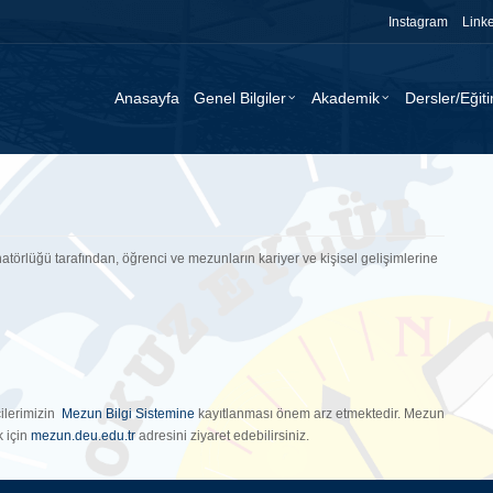
Instagram
Link
Anasayfa
Genel Bilgiler
Akademik
Dersler/Eğit
atörlüğü tarafından, öğrenci ve mezunların kariyer ve kişisel gelişimlerine
ilerimizin
Mezun Bilgi Sistemine
kayıtlanması önem arz etmektedir. Mezun
k için
mezun.deu.edu.tr
adresini ziyaret edebilirsiniz.