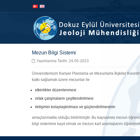
İçeriğe
Navigasyona
atla
atla
Mezun Bilgi Sistemi
Yayınlanma Tarihi: 24-05-2023
Üniversitemizin Kariyer Planlama ve Mezunlarla İlişkiler Koordin
katkı sağlamak üzere mezunlar ile
etkinlikler düzenlenmesi
ortak çalışmaların çeşitlendirilmesi
iletişimin kolaylaştırılması ve güçlendirilmesinin
amaçlanmakta olduğu bildirilmiştir. Bu kapsamda mezun öğrenc
bilgi sistemine kayıt olmak ve mezun kart avantajlarını öğrenme