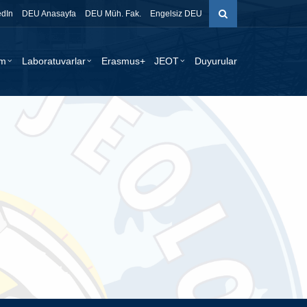
edIn
DEU Anasayfa
DEU Müh. Fak.
Engelsiz DEU
im
Laboratuvarlar
Erasmus+
JEOT
Duyurular